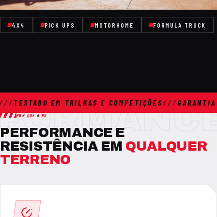
4X4
PICK UPS
MOTORHOME
FÓRMULA TRUCK
/
TESTADO EM TRILHAS E COMPETIÇÕES
///
GARANTIA D
RFORMANC
POR QUE A PS
PERFORMANCE E
RESISTÊNCIA EM
QUALQUER
TERRENO