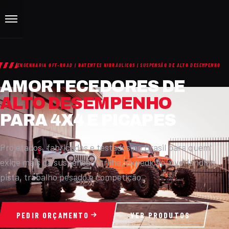
ENGENHARIA OFF-ROAD | BATENTES HIDRÁULICOS | SUSPENSÃO DE ALTO DESEMPENHO
AMORTECEDORES DE
ALTO DESEMPENHO
PARA 4X4 E PICAPES
Projetados, fabricados e testados no Brasil para quem
exige mais da suspensão: trilha, expedição, overlanding,
pista, trabalho pesado e competição.
PEDIR ORÇAMENTO
VER PRODUTOS