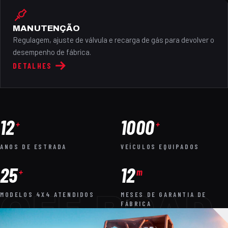
MANUTENÇÃO
Regulagem, ajuste de válvula e recarga de gás para devolver o
desempenho de fábrica.
DETALHES
12
1000
+
+
ANOS DE ESTRADA
VEÍCULOS EQUIPADOS
25
12
+
m
OFF-ROAD
MODELOS 4X4 ATENDIDOS
MESES DE GARANTIA DE
FÁBRICA